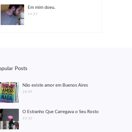
Em mim doeu.
14:37
opular Posts
Não existe amor em Buenos Aires
20:09
O Estranho Que Carregava o Seu Rosto
22:32