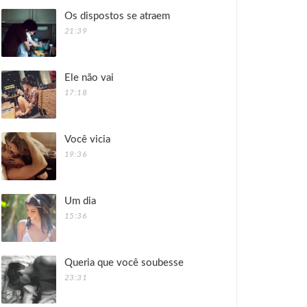
Os dispostos se atraem
21:39
Ele não vai
17:18
Você vicia
19:36
Um dia
15:36
Queria que você soubesse
23:31