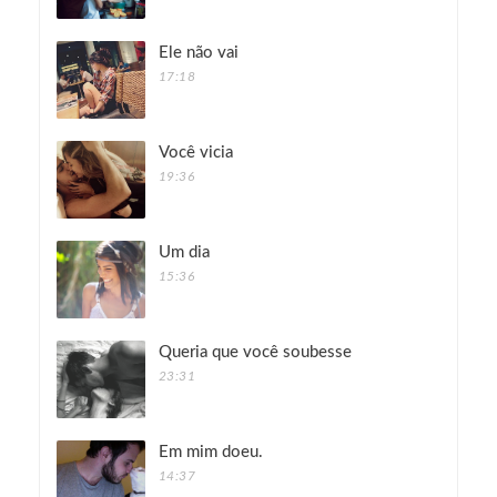
Ele não vai
17:18
Você vicia
19:36
Um dia
15:36
Queria que você soubesse
23:31
Em mim doeu.
14:37