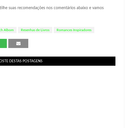
tilhe suas recomendações nos comentários abaixo e vamos
ch Albom
Resenhas de Livros
Romances Inspiradores
GOSTE DESTAS POSTAGENS