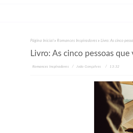
Página Inicial
Romances Inspiradores
Livro: As cinco pes
Livro: As cinco pessoas que
Romances Inspiradores
João Gonçalves
13:32