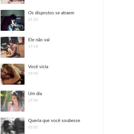
Os dispostos se atraem
21:39
Ele não vai
17:18
Você vicia
19:36
Um dia
15:36
Queria que você soubesse
23:31