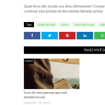
Quais livros têm tocado sua alma ultimamente? Compar
continuar essa jornada de descobertas literárias juntos!
Tags
Lições de Vida
Livros
Livros de Ficção
Mit
TALVEZ VOCÊ 
LIVROS
Livro: As cinco pessoas que você
encontra no céu
September 18, 2024