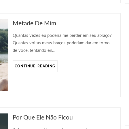
Metade De Mim
Quantas vezes eu poderia me perder em seu abraço?
Quantas voltas meus braços poderiam dar em torno
de você, tentando en…
CONTINUE READING
Por Que Ele Não Ficou