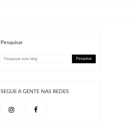
Pesquisar
SEGUE A GENTE NAS REDES