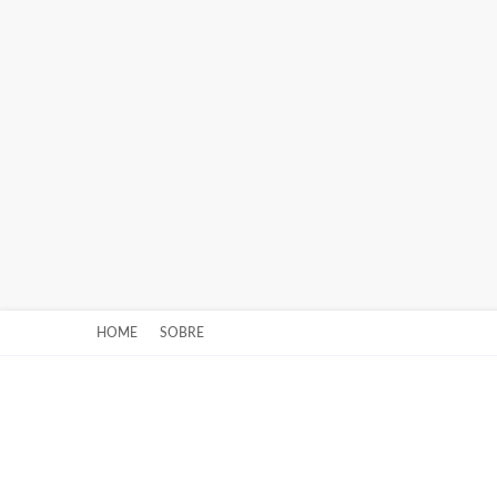
HOME
SOBRE